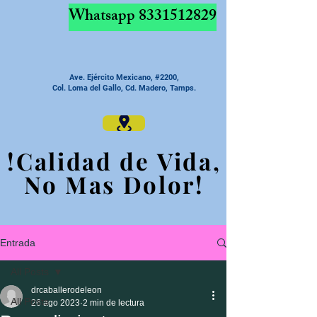
Whatsapp
8331512829
Ave. Ejército Mexicano, #2200,
Col. Loma del Gallo, Cd. Madero, Tamps.
!Calidad de Vida,
!Calidad de Vida,
No Mas Dolor!
No Mas Dolor!
Entrada
All Posts
drcaballerodeleon
All Posts
26 ago 2023
2 min de lectura