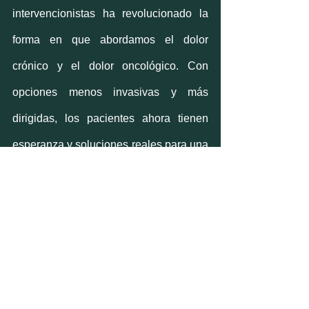
intervencionistas ha revolucionado la 
forma en que abordamos el dolor 
crónico y el dolor oncológico. Con 
opciones menos invasivas y más 
dirigidas, los pacientes ahora tienen 
esperanza y soluciones reales para una 
vida sin dolor. Luego entonces, es 
esencial que los pacientes y sus 
familiares estén informados sobre estas 
opciones y consideren la Algología 
como un recurso valioso en la batalla 
contra el dolor.