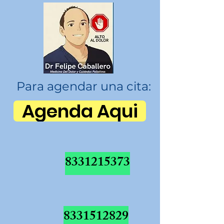
Para agendar una cita:
Agenda Aqui
8331215373
8331512829