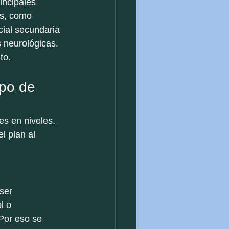
incipales 
s, como 
cial secundaria 
 neurológicas. 
to.
ipo de 
es en niveles. 
l plan al 
ser 
l o 
Por eso se 