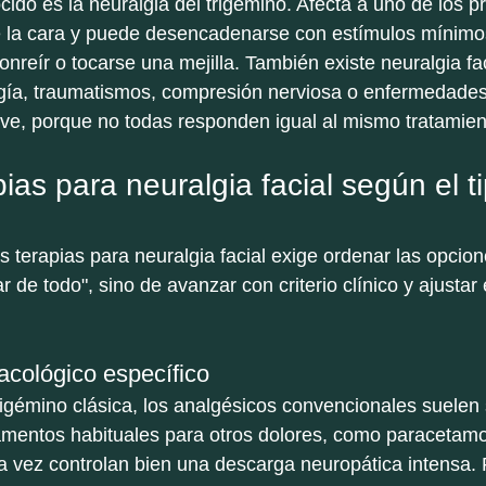
ido es la neuralgia del trigémino. Afecta a uno de los pr
de la cara y puede desencadenarse con estímulos mínimo
sonreír o tocarse una mejilla. También existe neuralgia fa
ugía, traumatismos, compresión nerviosa o enfermedades
ave, porque no todas responden igual al mismo tratamien
ias para neuralgia facial según el t
 terapias para neuralgia facial exige ordenar las opcion
r de todo", sino de avanzar con criterio clínico y ajustar e
acológico específico
trigémino clásica, los analgésicos convencionales suelen 
amentos habituales para otros dolores, como paracetamo
ara vez controlan bien una descarga neuropática intensa. 