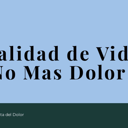
alidad de Vid
alidad de Vid
No Mas Dolor
No Mas Dolor
ta del Dolor