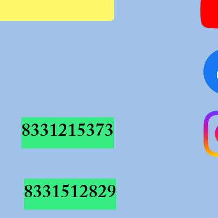
8331215373
8331512829