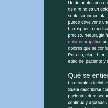
Un dolor eléctrico en
de aire no es un dol
suele ser inmediata:
puede devolverle una 
La respuesta médica 
preciso. "Neuralgia 
dolor neuropático
 po
dolores que se confu
Por eso, elegir bien 
edad del paciente y e
Qué se entien
La neuralgia facial e
Suele describirse c
pacientes dura segun
continuo y agotador.