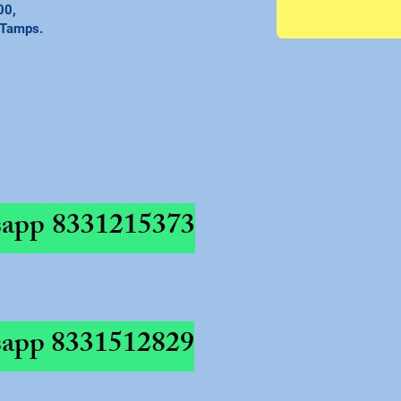
00,
 Tamps.
app
8331215373
app
8331512829