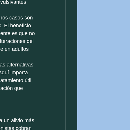
vulsivantes 
chos casos son 
. El beneficio 
iente es que no 
lteraciones del 
te en adultos 
s alternativas 
Aquí importa 
atamiento útil 
tación que 
 un alivio más 
onistas cobran 