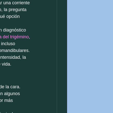
r una corriente 
, la pregunta 
qué opción 
n diagnóstico 
a del trigémino
, 
 incluso 
romandibulares. 
intensidad, la 
 vida.
e la cara. 
En algunos 
or más 