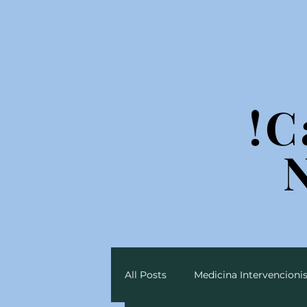
!C
!C
All Posts
Medicina Intervencionis