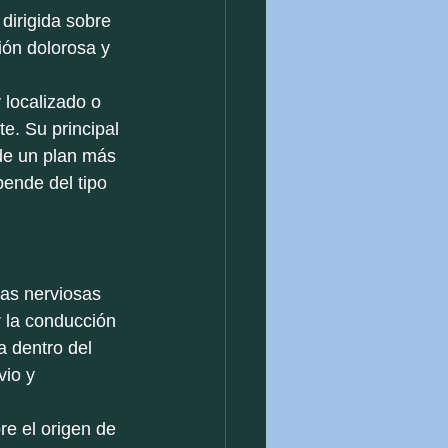
dirigida sobre 
ión dolorosa y 
localizado o 
e. Su principal 
de un plan más 
pende del tipo 
as nerviosas 
 la conducción 
a dentro del 
vio y 
e el origen de 