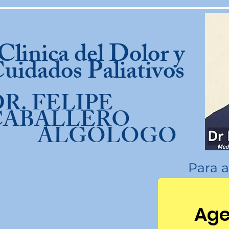
linica del Dolor y
uidados Paliativos
R. FELIPE
CABALLERO
ALGOLOGO
Para a
Age