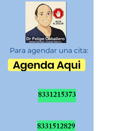
Para agendar una cita:
Agenda Aqui
8331215373
8331512829