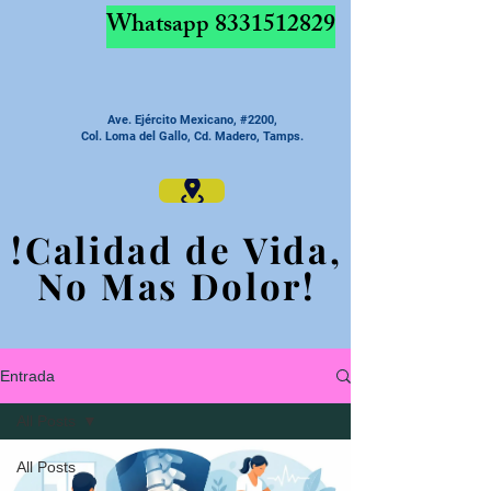
Whatsapp
8331512829
Ave. Ejército Mexicano, #2200,
Col. Loma del Gallo, Cd. Madero, Tamps.
!Calidad de Vida,
!Calidad de Vida,
No Mas Dolor!
No Mas Dolor!
Entrada
All Posts
All Posts