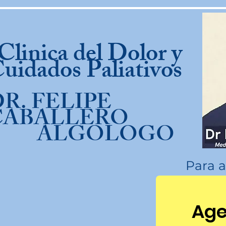
linica del Dolor y
uidados Paliativos
R. FELIPE
CABALLERO
ALGOLOGO
Para a
Age