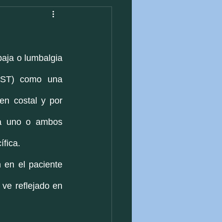
aja o lumbalgia 
OST) como una 
n costal y por 
ia uno o ambos 
ífica.
 en el paciente 
 ve reflejado en 