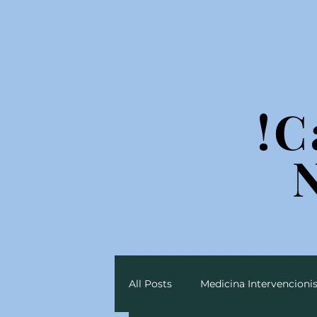
!C
!C
All Posts
Medicina Intervencionis