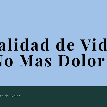
alidad de Vid
alidad de Vid
No Mas Dolor
No Mas Dolor
ta del Dolor