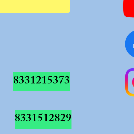
8331215373
8331512829