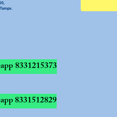
00,
 Tamps.
app
8331215373
app
8331512829