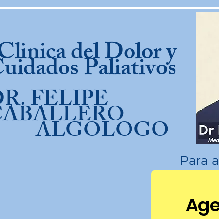
linica del Dolor y
uidados Paliativos
R. FELIPE
CABALLERO
ALGOLOGO
Para a
Age