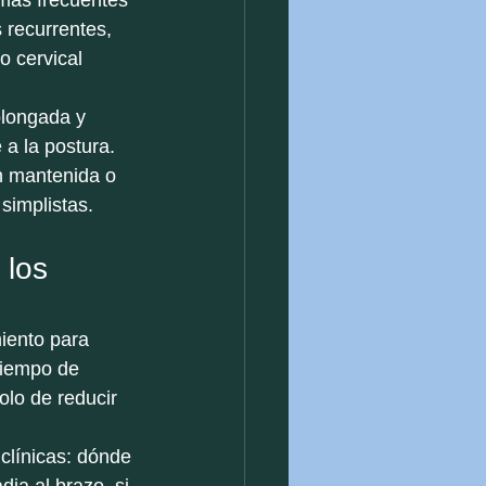
más frecuentes 
 recurrentes, 
zo cervical 
olongada y 
a la postura. 
n mantenida o 
simplistas.
 los 
iento para 
 tiempo de 
olo de reducir 
clínicas: dónde 