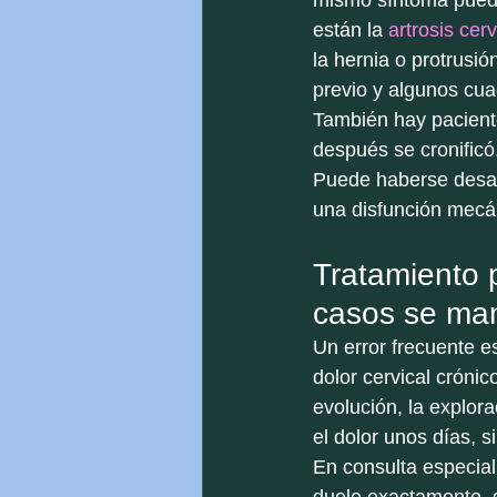
mismo síntoma puede
están la 
artrosis cerv
la hernia o protrusión
previo y algunos cua
También hay pacient
después se cronificó
Puede haberse desarr
una disfunción mecán
Tratamiento p
casos se man
Un error frecuente e
dolor cervical crónic
evolución, la explora
el dolor unos días, s
En consulta especial