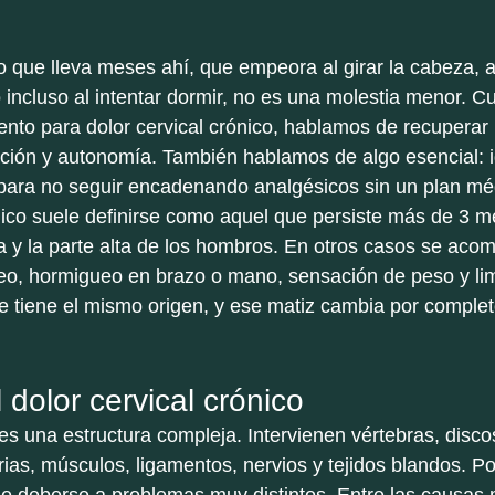
o que lleva meses ahí, que empeora al girar la cabeza, al
o incluso al intentar dormir, no es una molestia menor. C
nto para dolor cervical crónico, hablamos de recuperar
ión y autonomía. También hablamos de algo esencial: ide
 para no seguir encadenando analgésicos sin un plan méd
ónico suele definirse como aquel que persiste más de 3 m
ca y la parte alta de los hombros. En otros casos se aco
reo, hormigueo en brazo o mano, sensación de peso y lim
e tiene el mismo origen, y ese matiz cambia por complet
dolor cervical crónico
es una estructura compleja. Intervienen vértebras, disco
rias, músculos, ligamentos, nervios y tejidos blandos. Po