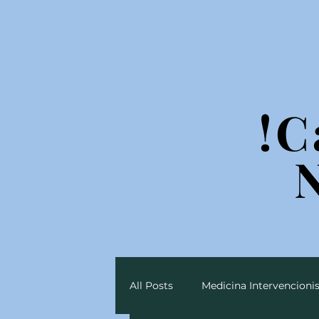
!C
!C
All Posts
Medicina Intervencionis