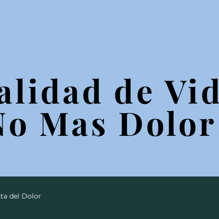
alidad de Vid
alidad de Vid
No Mas Dolor
No Mas Dolor
ta del Dolor