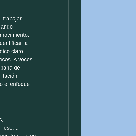
 trabajar 
uando 
 movimiento, 
ntificar la 
ico claro.
eses. A veces 
mpaña de 
itación 
o el enfoque 
s, 
r eso, un 