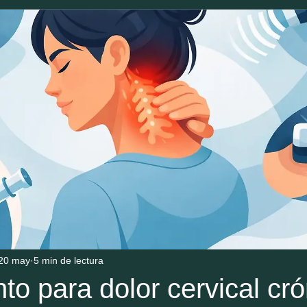
20 may
5 min de lectura
to para dolor cervical cró