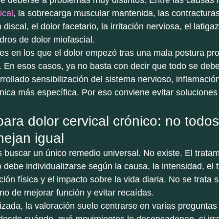
 deberse a problemas muy distintos. Entre las causas 
ical
, la sobrecarga muscular mantenida, las contracturas
 discal, el dolor facetario, la irritación nerviosa, el latiga
dros de dolor miofascial.
es en los que el dolor empezó tras una mala postura pr
. En esos casos, ya no basta con decir que todo se debe 
ollado sensibilización del sistema nervioso, inflamació
ica más específica. Por eso conviene evitar soluciones 
ara dolor cervical crónico: no todos
ejan igual
s buscar un único remedio universal. No existe. El tratam
o debe individualizarse según la causa, la intensidad, el
ción física y el impacto sobre la vida diaria. No se trata s
ino de mejorar función y evitar recaídas.
izada, la valoración suele centrarse en varias preguntas 