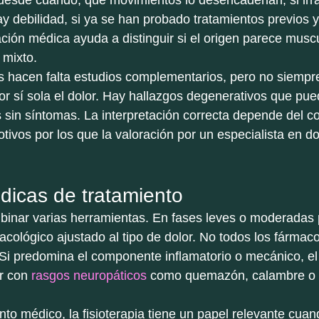
esde cuándo, qué movimientos lo desencadenan, si irrad
hay debilidad, si ya se han probado tratamientos previos 
ción médica ayuda a distinguir si el origen parece muscula
 mixto.
s hacen falta estudios complementarios, pero no siempr
or sí sola el dolor. Hay hallazgos degenerativos que pu
sin síntomas. La interpretación correcta depende del con
tivos por los que la valoración por un especialista en d
icas de tratamiento
inar varias herramientas. En fases leves o moderadas p
acológico ajustado al tipo de dolor. No todos los fármaco
 Si predomina el componente inflamatorio o mecánico, e
r con 
rasgos neuropáticos
 como quemazón, calambre o 
to médico, la fisioterapia tiene un papel relevante cuan