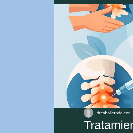
drcaballerodeleon
Tratamien