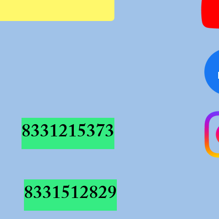
8331215373
8331512829