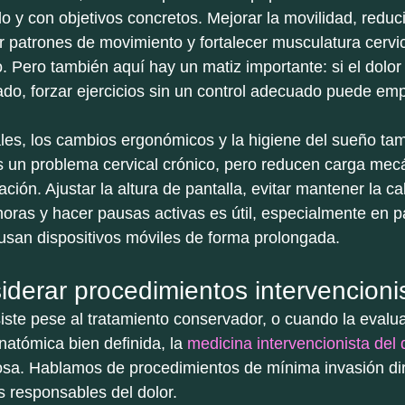
y con objetivos concretos. Mejorar la movilidad, reducir
r patrones de movimiento y fortalecer musculatura cervic
Pero también aquí hay un matiz importante: si el dolor
ado, forzar ejercicios sin un control adecuado puede emp
les, los cambios ergonómicos y la higiene del sueño ta
s un problema cervical crónico, pero reducen carga mecá
ción. Ajustar la altura de pantalla, evitar mantener la c
oras y hacer pausas activas es útil, especialmente en p
usan dispositivos móviles de forma prolongada.
derar procedimientos intervencioni
iste pese al tratamiento conservador, o cuando la evalua
natómica bien definida, la 
medicina intervencionista del 
osa. Hablamos de procedimientos de mínima invasión dir
s responsables del dolor.