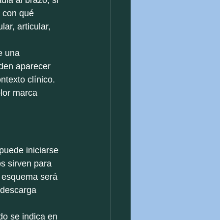
ia al brazo, si 
y con qué 
r, articular, 
e una 
eden aparecer 
texto clínico. 
olor marca 
uede iniciarse 
s sirven para 
l esquema será 
descarga 
do se indica en 