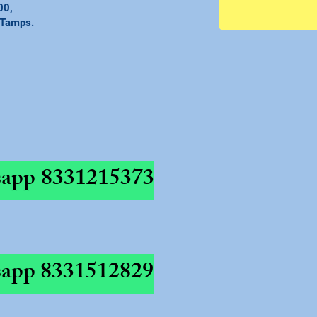
00,
 Tamps.
app
8331215373
app
8331512829