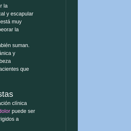
 la 
al y escapular 
 está muy 
eorar la 
mbién suman. 
nica y 
abeza 
acientes que 
stas
ción clínica 
dolor
 puede ser 
igidos a 