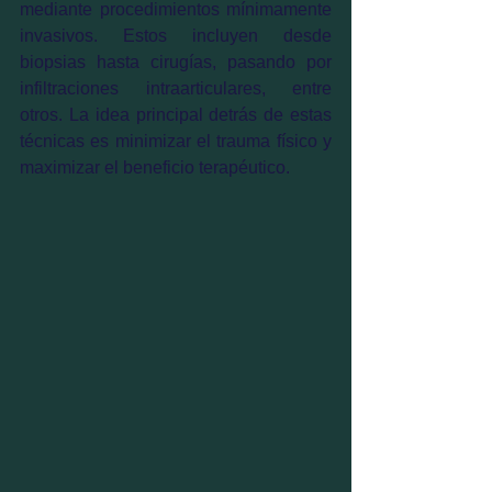
mediante procedimientos mínimamente 
invasivos. Estos incluyen desde 
biopsias hasta cirugías, pasando por 
infiltraciones intraarticulares, entre 
otros. La idea principal detrás de estas 
técnicas es minimizar el trauma físico y 
maximizar el beneficio terapéutico.