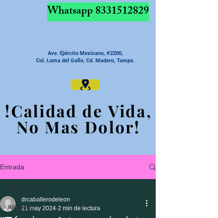
Whatsapp
8331512829
Ave. Ejército Mexicano, #2200,
Col. Loma del Gallo, Cd. Madero, Tamps.
!Calidad de Vida,
!Calidad de Vida,
No Mas Dolor!
No Mas Dolor!
Entrada
All Posts
drcaballerodeleon
All Posts
21 may 2024
2 min de lectura