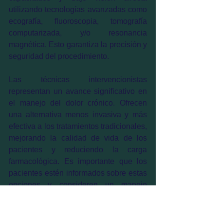
utilizando tecnologías avanzadas como 
ecografía, fluoroscopia, tomografía 
computarizada, y/o resonancia 
magnética. Esto garantiza la precisión y 
seguridad del procedimiento.
Las técnicas intervencionistas 
representan un avance significativo en 
el manejo del dolor crónico. Ofrecen 
una alternativa menos invasiva y más 
efectiva a los tratamientos tradicionales, 
mejorando la calidad de vida de los 
pacientes y reduciendo la carga 
farmacológica. Es importante que los 
pacientes estén informados sobre estas 
opciones y consideren un manejo 
multidisciplinario integral.