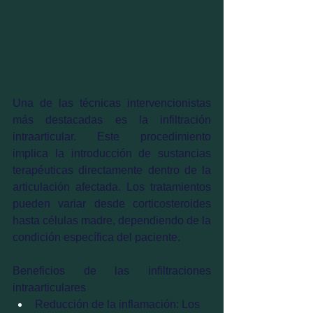
Una de las técnicas intervencionistas 
más destacadas es la infiltración 
intraarticular. Este procedimiento 
implica la introducción de sustancias 
terapéuticas directamente dentro de la 
articulación afectada. Los tratamientos 
pueden variar desde corticosteroides 
hasta células madre, dependiendo de la 
condición específica del paciente.
Beneficios de las infiltraciones 
intraarticulares
Reducción de la inflamación: Los 