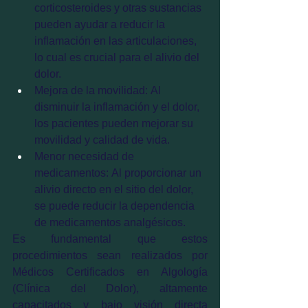
corticosteroides y otras sustancias 
pueden ayudar a reducir la 
inflamación en las articulaciones, 
lo cual es crucial para el alivio del 
dolor.
Mejora de la movilidad: Al 
disminuir la inflamación y el dolor, 
los pacientes pueden mejorar su 
movilidad y calidad de vida.
Menor necesidad de 
medicamentos: Al proporcionar un 
alivio directo en el sitio del dolor, 
se puede reducir la dependencia 
de medicamentos analgésicos.
Es fundamental que estos 
procedimientos sean realizados por 
Médicos Certificados en Algología 
(Clínica del Dolor), altamente 
capacitados y bajo visión directa 