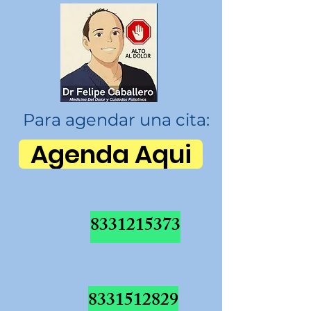
Para agendar una cita:
Agenda Aqui
8331215373
8331512829