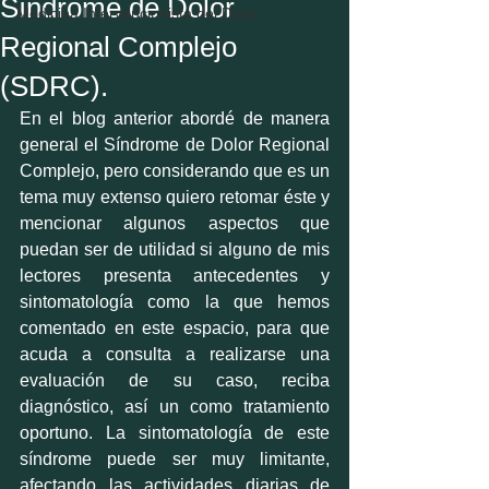
Síndrome de Dolor
Medicina Intervencionista del Dolor
Regional Complejo
(SDRC).
En el blog anterior abordé de manera 
general el Síndrome de Dolor Regional 
Complejo, pero considerando que es un 
tema muy extenso quiero retomar éste y 
mencionar algunos aspectos que 
puedan ser de utilidad si alguno de mis 
lectores presenta antecedentes y 
sintomatología como la que hemos 
comentado en este espacio, para que 
acuda a consulta a realizarse una 
evaluación de su caso, reciba 
diagnóstico, así un como tratamiento 
oportuno. La sintomatología de este 
síndrome puede ser muy limitante, 
afectando las actividades diarias de 