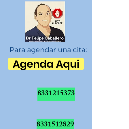
Para agendar una cita:
Agenda Aqui
8331215373
8331512829