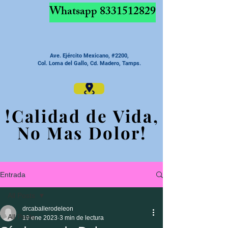
Whatsapp
8331512829
Ave. Ejército Mexicano, #2200,
Col. Loma del Gallo, Cd. Madero, Tamps.
!Calidad de Vida,
!Calidad de Vida,
No Mas Dolor!
No Mas Dolor!
Entrada
All Posts
drcaballerodeleon
All Posts
19 ene 2023
3 min de lectura