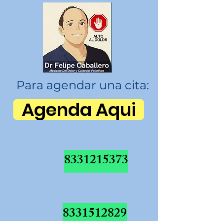
Para agendar una cita:
Agenda Aqui
8331215373
8331512829