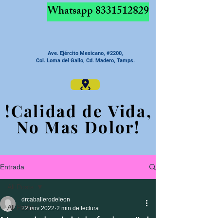
Whatsapp
8331512829
Ave. Ejército Mexicano, #2200,
Col. Loma del Gallo, Cd. Madero, Tamps.
!Calidad de Vida,
!Calidad de Vida,
No Mas Dolor!
No Mas Dolor!
Entrada
All Posts
drcaballerodeleon
All Posts
22 nov 2022
2 min de lectura