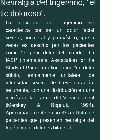
Neuralgia del trigémino, "el
Medicina Intervencionista del Dolor
tic doloroso".
La neuralgia del trigémino se 
caracteriza por ser un dolor facial 
severo, unilateral y paroxístico, que a 
veces es descrito por los pacientes 
como “el peor dolor del mundo”. La 
IASP (International Association for the 
Study of Pain) la define como “un dolor 
súbito, normalmente unilateral, de 
intensidad severa, de breve duración, 
recurrente, con una distribución en una 
o más de las ramas del V par craneal 
(Merskey & Bogduk, 1994). 
Aproximadamente en un 3% del total de 
pacientes que presentan neuralgia del 
trigémino, el dolor es bilateral. 