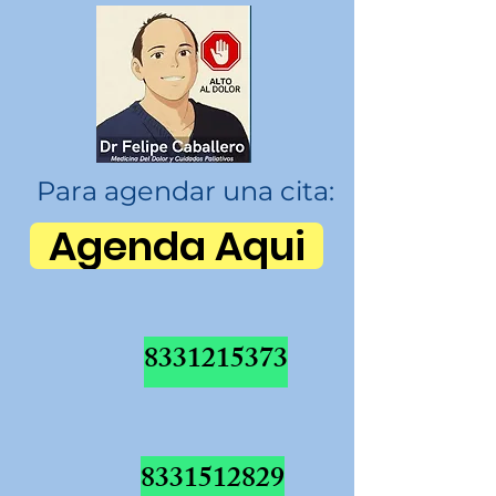
Para agendar una cita:
Agenda Aqui
8331215373
8331512829