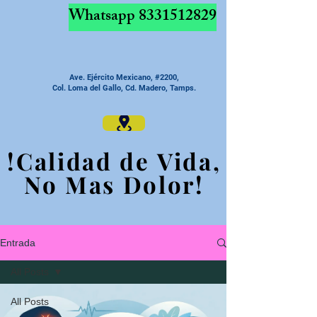
Whatsapp
8331512829
Ave. Ejército Mexicano, #2200,
Col. Loma del Gallo, Cd. Madero, Tamps.
!Calidad de Vida,
!Calidad de Vida,
No Mas Dolor!
No Mas Dolor!
Entrada
All Posts
All Posts