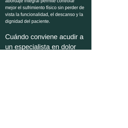
abordaje integral permite controlar 
mejor el sufrimiento físico sin perder de 
vista la funcionalidad, el descanso y la 
dignidad del paciente.
Cuándo conviene acudir a 
un especialista en dolor
Hay señales que justifican una 
valoración por algología sin seguir 
esperando. Si el dolor dura semanas o 
meses, si interfiere con el sueño, si 
impide caminar o trabajar, si produce 
sensación de corriente, quemazón o 
hipersensibilidad, o si los analgésicos 
habituales no funcionan, no conviene 
prolongar la automedicación.