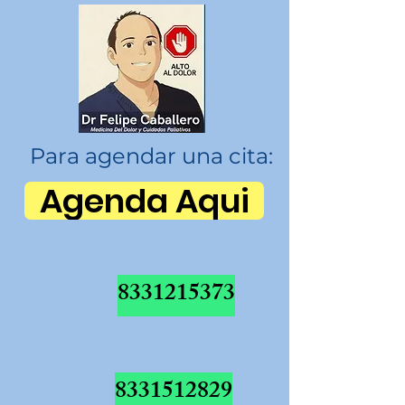
Para agendar una cita:
Agenda Aqui
8331215373
8331512829