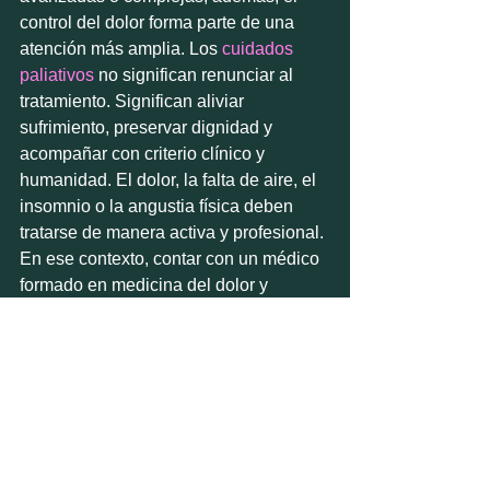
control del dolor forma parte de una 
atención más amplia. Los 
cuidados 
paliativos
 no significan renunciar al 
tratamiento. Significan aliviar 
sufrimiento, preservar dignidad y 
acompañar con criterio clínico y 
humanidad. El dolor, la falta de aire, el 
insomnio o la angustia física deben 
tratarse de manera activa y profesional.
En ese contexto, contar con un médico 
formado en medicina del dolor y 
cuidados paliativos aporta un valor 
claro. No solo por la capacidad de 
prescribir, sino por entender 
prioridades, ajustar objetivos y tomar 
decisiones centradas en la persona.
Por qué importa la 