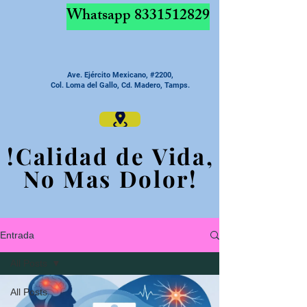
Whatsapp
8331512829
Ave. Ejército Mexicano, #2200,
Col. Loma del Gallo, Cd. Madero, Tamps.
!Calidad de Vida,
!Calidad de Vida,
No Mas Dolor!
No Mas Dolor!
Entrada
All Posts
All Posts