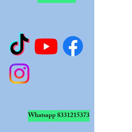
Whatsapp
8331215373