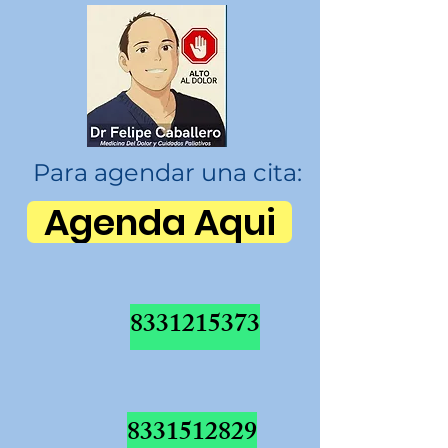
Para agendar una cita:
Agenda Aqui
8331215373
8331512829