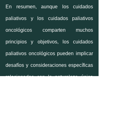
En resumen, aunque los cuidados 
paliativos y los cuidados paliativos 
oncológicos comparten muchos 
principios y objetivos, los cuidados 
paliativos oncológicos pueden implicar 
desafíos y consideraciones específicas 
relacionadas con la naturaleza única 
del cáncer. Es importante destacar que 
ambos tipos de cuidado tienen como 
objetivo mejorar la calidad de vida de 
los pacientes y apoyar a las familias 
durante un tiempo difícil.