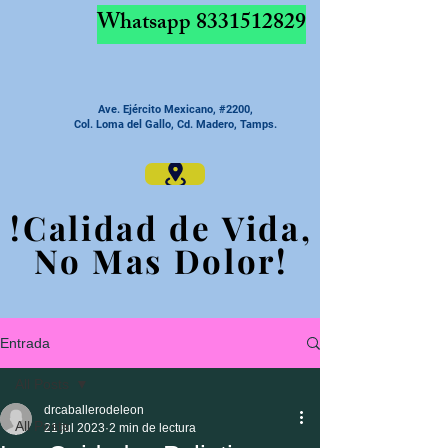
Whatsapp
8331512829
Ave. Ejército Mexicano, #2200,
Col. Loma del Gallo, Cd. Madero, Tamps.
!Calidad de Vida,
!Calidad de Vida,
No Mas Dolor!
No Mas Dolor!
Entrada
All Posts
drcaballerodeleon
All Posts
21 jul 2023
2 min de lectura