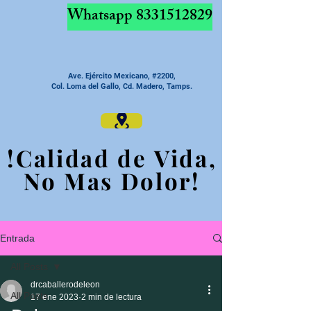
Whatsapp
8331512829
Ave. Ejército Mexicano, #2200,
Col. Loma del Gallo, Cd. Madero, Tamps.
!Calidad de Vida,
!Calidad de Vida,
No Mas Dolor!
No Mas Dolor!
Entrada
All Posts
drcaballerodeleon
All Posts
17 ene 2023
2 min de lectura