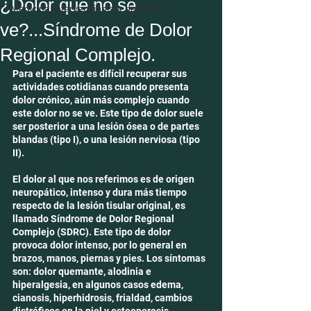
¿Dolor que no se
Medicina Intervencionista del Dolor
ve?...Síndrome de Dolor
Regional Complejo.
Para el paciente es difícil recuperar sus 
actividades cotidianas cuando presenta 
dolor crónico, aún más complejo cuando 
este dolor no se ve. Este tipo de dolor suele 
ser posterior a una lesión ósea o de partes 
blandas (tipo I), o una lesión nerviosa (tipo 
II). 
El dolor al que nos referimos es de origen 
neuropático, intenso y dura más tiempo 
respecto de la lesión tisular original, es 
llamado Síndrome de Dolor Regional 
Complejo (SDRC). Este tipo de dolor 
provoca dolor intenso, por lo general en 
brazos, manos, piernas y pies. Los síntomas 
son: dolor quemante, alodinia e 
hiperalgesia, en algunos casos edema, 
cianosis, hiperhidrosis, frialdad, cambios 