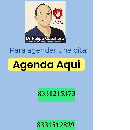
Para agendar una cita:
Agenda Aqui
8331215373
8331512829