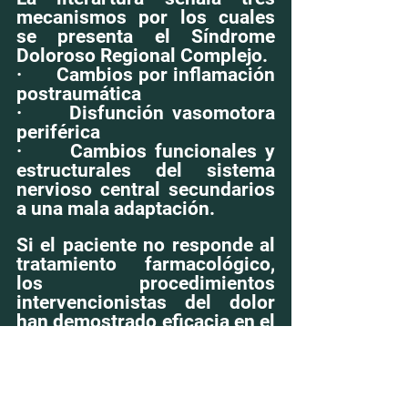
mecanismos por los cuales 
se presenta el Síndrome 
Doloroso Regional Complejo.
·      Cambios por inflamación 
postraumática
·      Disfunción vasomotora 
periférica
·      Cambios funcionales y 
estructurales del sistema 
nervioso central secundarios 
a una mala adaptación.
Si el paciente no responde al 
tratamiento farmacológico, 
los procedimientos 
intervencionistas del dolor 
han demostrado eficacia en el 
Síndrome Doloroso Regional 
Complejo, como por ejemplo: 
bloqueos del sistema 
nervioso simpático, bloqueo 