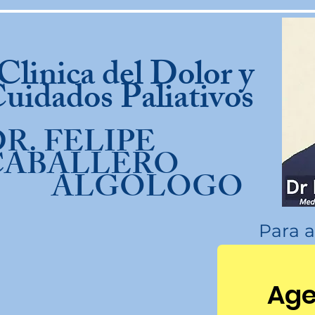
linica del Dolor y
uidados Paliativos
R. FELIPE
CABALLERO
ALGOLOGO
Para a
Age