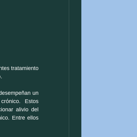
tes tratamiento 
. 
 desempeñan un 
rónico. Estos 
nar alivio del 
co. Entre ellos 