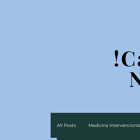
!C
!C
All Posts
Medicina Intervencionis