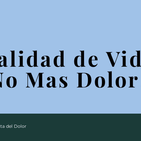
alidad de Vid
alidad de Vid
No Mas Dolor
No Mas Dolor
ta del Dolor