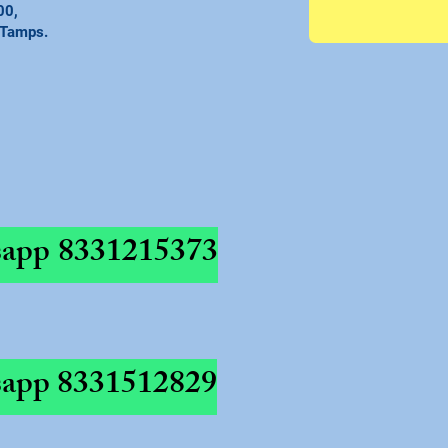
00,
 Tamps.
app
8331215373
app
8331512829