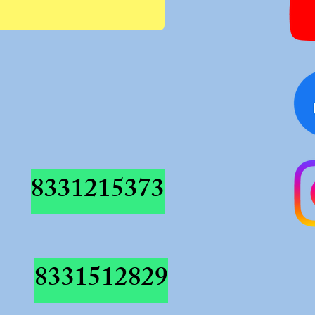
8331215373
8331512829