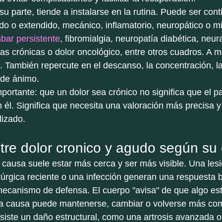
 su parte, tiende a instalarse en la rutina. Puede ser cont
zado o extendido, mecánico, inflamatorio, neuropático o m
mbar persistente
, fibromialgia, neuropatía diabética, neura
eas crónicas o dolor oncológico, entre otros cuadros. A 
. También repercute en el descanso, la concentración, la 
 de ánimo.
portante: que un dolor sea crónico no significa que el p
n él. Significa que necesita una valoración más precisa y
lizado.
ntre dolor cronico y agudo según su
a causa suele estar más cerca y ser más visible. Una les
rúrgica reciente o una infección generan una respuesta b
ecanismo de defensa. El cuerpo "avisa" de que algo est
 la causa puede mantenerse, cambiar o volverse más com
siste un daño estructural, como una artrosis avanzada o