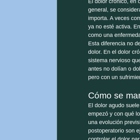
El dolor crónico, en
general, se consider
importa. A veces com
ya no esté activa. E
como una enfermeda
Esta diferencia no d
dolor. En el dolor c
sistema nervioso qu
antes no dolían o do
pero con un sufrimien
Cómo se mani
El dolor agudo suele
empezó y con qué lo 
una evolución previsi
postoperatorio son ej
controlar el dolor pa