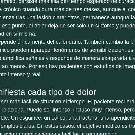
 cambio, persiste más allá del tiempo esperado de curaci
a crónico cuando dura más de tres meses, aunque el cont
ienza tras una lesión clara; otras, permanece aunque la 
n ese punto, el dolor deja de ser solo un síntoma y pued
d en sí misma.
epende únicamente del calendario. También cambia la bi
rónico pueden aparecer fenómenos de sensibilización, es 
e amplifica señales y responde de manera exagerada a 
lían menos. Por eso hay pacientes con estudios de imag
to intenso y real.
fiesta cada tipo de dolor
 ser más fácil de situar en el tiempo. El paciente recuer
relaciona. Puede ser intenso, incluso muy intenso, pero
ble. Un esguince, un cólico, una fractura, una apendicitis
emplos claros. En estos casos, el objetivo médico es tra
ra evitar complicaciones y facilitar la recuperación.