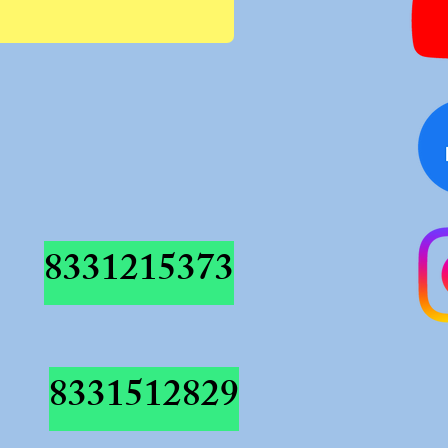
8331215373
8331512829