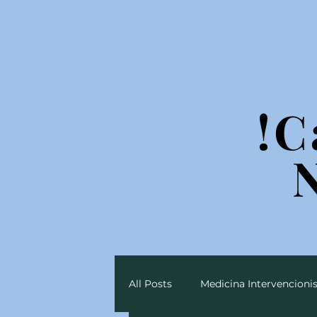
!C
!C
All Posts
Medicina Intervencionis