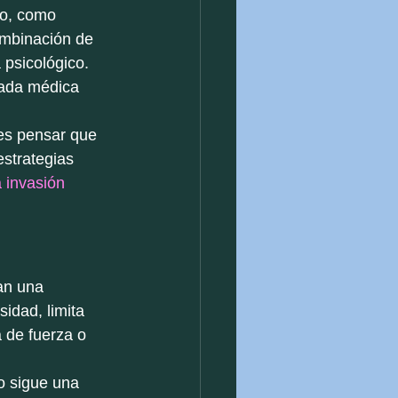
o, como 
mbinación de 
 psicológico. 
rada médica 
 es pensar que 
strategias 
 invasión
an una 
idad, limita 
 de fuerza o 
o sigue una 