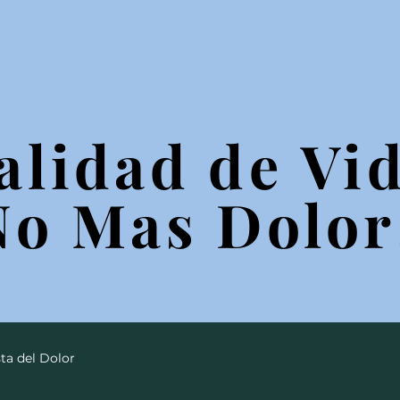
alidad de Vid
alidad de Vid
No Mas Dolor
No Mas Dolor
ta del Dolor