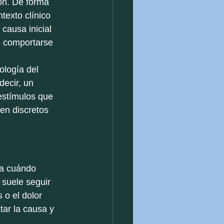
ón. De forma 
exto clínico 
causa inicial 
e comportarse 
ología del 
decir, un 
estímulos que 
en discretos 
da cuándo 
 suele seguir 
 o el dolor 
tar la causa y 