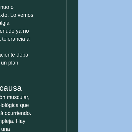
inuo o 
ixto. Lo vemos 
lgia 
menudo ya no 
tolerancia al 
aciente deba 
 un plan 
 causa
ión muscular, 
iológica que 
á ocurriendo.
pleja. Hay 
 una 