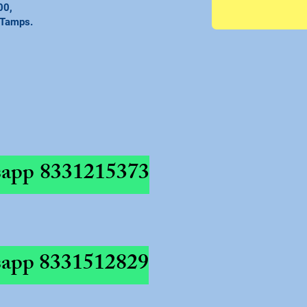
00,
 Tamps.
app
8331215373
app
8331512829