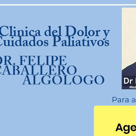
linica del Dolor y
uidados Paliativos
R. FELIPE
CABALLERO
ALGOLOGO
Para a
Age