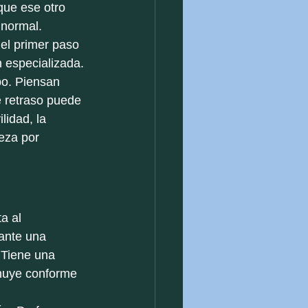
que ese otro 
 normal. 
 el primer paso 
n especializada.
po. Piensan 
e retraso puede 
lidad, la 
eza por 
a al 
ante una 
 Tiene una 
inuye conforme 