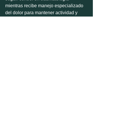
mientras recibe manejo especializado 
del dolor para mantener actividad y 
descanso.
La medicina moderna funciona mejor 
cuando cada especialista interviene en 
el momento adecuado. El problema 
aparece cuando el dolor se normaliza, 
se minimiza o se trata durante 
demasiado tiempo como si fuera solo 
una molestia pasajera.
Señales de que tu dolor 
necesita atención 
especializada
Hay síntomas que aconsejan no seguir 