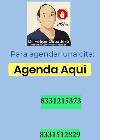
Para agendar una cita:
Agenda Aqui
8331215373
8331512829