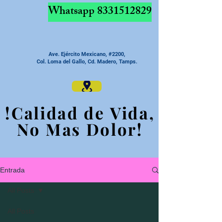
Whatsapp
8331512829
Ave. Ejército Mexicano, #2200,
Col. Loma del Gallo, Cd. Madero, Tamps.
!Calidad de Vida,
!Calidad de Vida,
No Mas Dolor!
No Mas Dolor!
Entrada
All Posts
All Posts